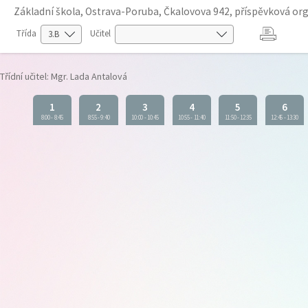
Základní škola, Ostrava-Poruba, Čkalovova 942, příspěvková or
Třída
Učitel
Třídní učitel: Mgr. Lada Antalová
1
2
3
4
5
6
8:00
-
8:45
8:55
-
9:40
10:00
-
10:45
10:55
-
11:40
11:50
-
12:35
12:45
-
13:30